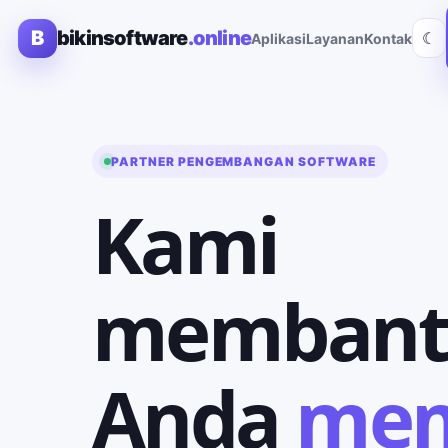
B
bikinsoftware
.online
☾
Aplikasi
Layanan
Kontak
PARTNER PENGEMBANGAN SOFTWARE
Kami
membant
Anda
me