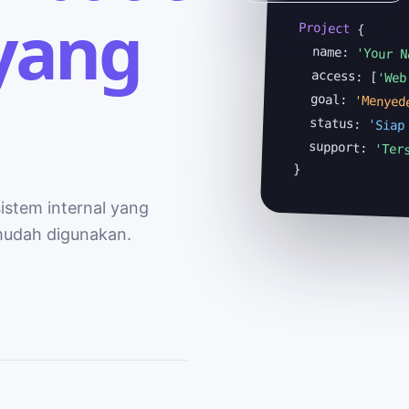
yang
Project
 {

  name: 
'Your N
  access: [
'Web
  goal: 
'Menyed
  status: 
'Siap
  support: 
'Ter
}
sistem internal yang
 mudah digunakan.