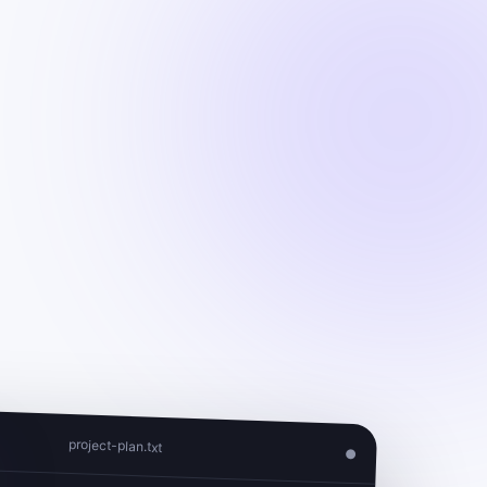
project-plan.txt
●