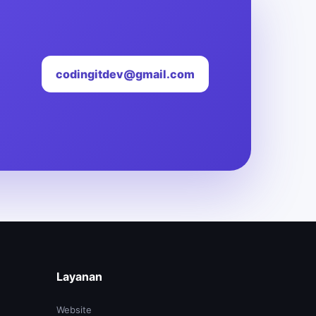
codingitdev@gmail.com
Layanan
Website