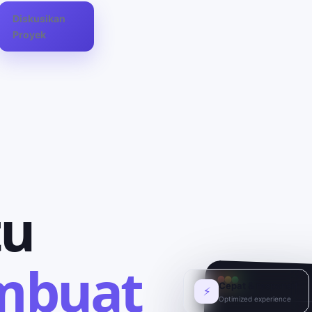
Diskusikan
Proyek
u
mbuat
Cepat & responsif
⚡
Optimized experience