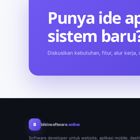
Punya ide ap
sistem baru
Diskusikan kebutuhan, fitur, alur kerja
B
bikinsoftware
.online
Software developer untuk website, aplikasi mobile, dash