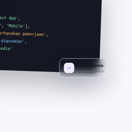
ext App'
,

'
, 
'Mobile'
],

erhanakan pekerjaan'
,

 digunakan'
,

sedia'
Mudah dikelola
✓
Pengelolaan terpusat